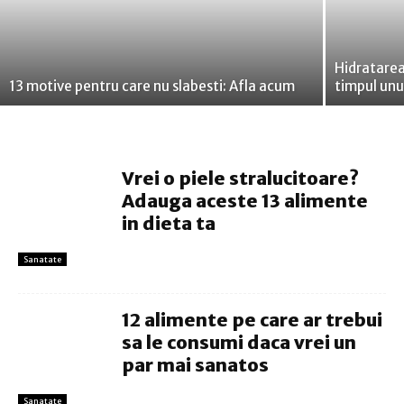
Hidratarea 
13 motive pentru care nu slabesti: Afla acum
timpul un
Vrei o piele stralucitoare?
Adauga aceste 13 alimente
in dieta ta
Sanatate
12 alimente pe care ar trebui
sa le consumi daca vrei un
par mai sanatos
Sanatate