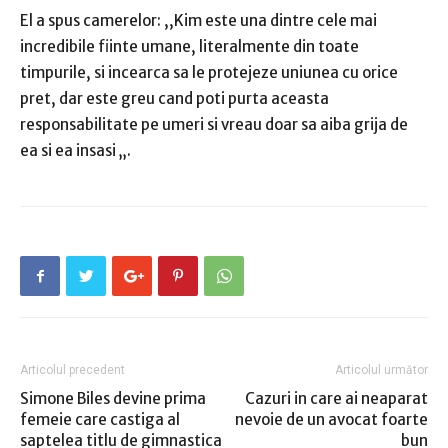
El a spus camerelor: ,,Kim este una dintre cele mai
incredibile fiinte umane, literalmente din toate
timpurile, si incearca sa le protejeze uniunea cu orice
pret, dar este greu cand poti purta aceasta
responsabilitate pe umeri si vreau doar sa aiba grija de
ea si ea insasi „.
Articolul precedent
Articolul următor
Simone Biles devine prima
Cazuri in care ai neaparat
femeie care castiga al
nevoie de un avocat foarte
saptelea titlu de gimnastica
bun