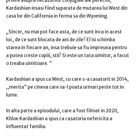
privire asupra necazurilor conjugale ale perechii,
Kardashian insasi fiind suparata de mutarea lui West din
casa lor din California in ferma sa din Wyoming.
„Sincer, nu mai pot face asta, de ce sunt inca in acest
loc, de ce sunt blocata de ani de zile? El isi schimba
starea in fiecare an, insa trebuie sa fiu impreuna pentru
a putea creste copiii, stii? Si este un tata uimitor, a facut
o treaba uimitoare. ”
Kardashian a spus ca West, cu care s-a casatorit in 2014,
,,merita” pe cineva care sa-l poata urmari peste tot in
lume.
In alta parte a episodului, care a fost filmat in 2020,
Khloe Kardashian a spus ca casatoria nefericita a
influentat familia.