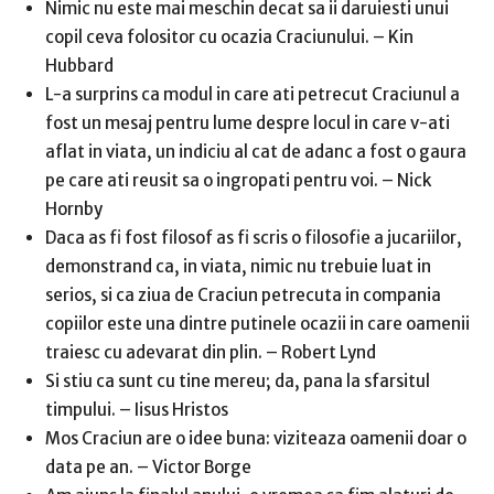
Nimic nu este mai meschin decat sa ii daruiesti unui
copil ceva folositor cu ocazia Craciunului. – Kin
Hubbard
L-a surprins ca modul in care ati petrecut Craciunul a
fost un mesaj pentru lume despre locul in care v-ati
aflat in viata, un indiciu al cat de adanc a fost o gaura
pe care ati reusit sa o ingropati pentru voi. – Nick
Hornby
Daca as fi fost filosof as fi scris o filosofie a jucariilor,
demonstrand ca, in viata, nimic nu trebuie luat in
serios, si ca ziua de Craciun petrecuta in compania
copiilor este una dintre putinele ocazii in care oamenii
traiesc cu adevarat din plin. – Robert Lynd
Si stiu ca sunt cu tine mereu; da, pana la sfarsitul
timpului. – Iisus Hristos
Mos Craciun are o idee buna: viziteaza oamenii doar o
data pe an. – Victor Borge