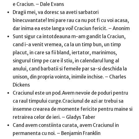
e Craciun. – Dale Evans
Dragii mei, va doresc sa aveti sarbatori
binecuvantate! Imi pare rau ca nu pot fi cu voi acasa,
dar inima ea este langa voi! Craciun fericit. – Anonim
Sunt sigur ca intotdeauna m-am gandit la Craciun,
cand i-a venit vremea, ca la un timp bun, un timp
placut, in care sa fii bland, iertator, marinimos,
singurul timp pe care il stiu, in calendarul lung al
anului, cand barbatii si femeile par sa-si deschida la
unison, din propria vointa, inimile inchise. – Charles
Dickens
Craciunul este un pod.Avem nevoie de poduri pentru
ca raul timpului curge.Craciunul de azi ar trebui sa
insemne crearea de momente fericite pentru maine si
retrairea celor de ieri. – Gladys Taber
Cand avem constiinta curata, avem Craciunul in
permanenta cu noi. – Benjamin Franklin