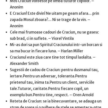
Mos Craciun vorbeste pe limba tuturor copiilor. –
Anonim
E Craciun! Este divin! Ne uitam pe geam afara… prin
zapada Mosul zboara?… Ni se trage de la vin. –
Anonim
Cele mai frumoase cadouri de Craciun, nu se gasesc
sub brad, ci in suflete. – Viorel Vintila
Mi-as dori sa pun Spiritul Craciunului intr-un borcan si
sa ma bucur in fiecare luna. – Harlan Miller
Craciunul este ziua care tine tot timpul laolalta. –
Alexander Smith
Sugestii de cadou de Craciun: pentru dusmanul tau,
iertare.Pentru un adversar, toleranta.Pentru
prietenul tau, inima ta.Pentru un client, serviciile
tale.Tuturor, caritate.Pentru fiecare copil, un
exemplu bun.Pentru tine, respect. – Oren Arnold
Reteta de Craciun: se ia binecuvantare, se adauga un
strop de soare si o pulbere de stele se amesteca-ntre