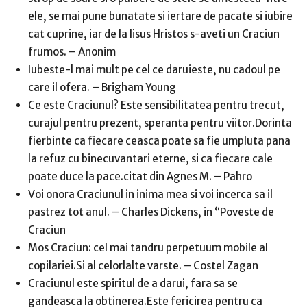
ele, se mai pune bunatate si iertare de pacate si iubire
cat cuprine, iar de la Iisus Hristos s-aveti un Craciun
frumos. – Anonim
Iubeste-l mai mult pe cel ce daruieste, nu cadoul pe
care il ofera. – Brigham Young
Ce este Craciunul? Este sensibilitatea pentru trecut,
curajul pentru prezent, speranta pentru viitor.Dorinta
fierbinte ca fiecare ceasca poate sa fie umpluta pana
la refuz cu binecuvantari eterne, si ca fiecare cale
poate duce la pace.citat din Agnes M. – Pahro
Voi onora Craciunul in inima mea si voi incerca sa il
pastrez tot anul. – Charles Dickens, in “Poveste de
Craciun
Mos Craciun: cel mai tandru perpetuum mobile al
copilariei.Si al celorlalte varste. – Costel Zagan
Craciunul este spiritul de a darui, fara sa se
gandeasca la obtinerea.Este fericirea pentru ca