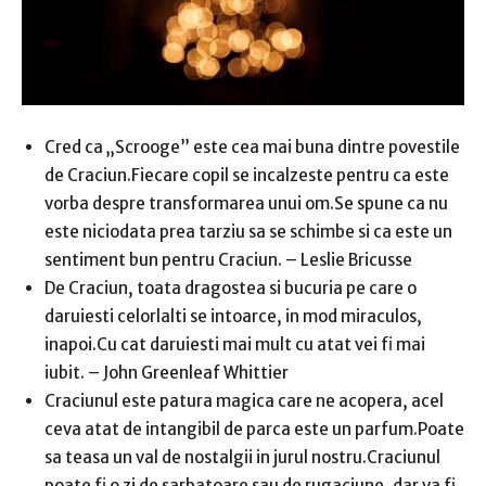
Cred ca „Scrooge” este cea mai buna dintre povestile
de Craciun.Fiecare copil se incalzeste pentru ca este
vorba despre transformarea unui om.Se spune ca nu
este niciodata prea tarziu sa se schimbe si ca este un
sentiment bun pentru Craciun. – Leslie Bricusse
De Craciun, toata dragostea si bucuria pe care o
daruiesti celorlalti se intoarce, in mod miraculos,
inapoi.Cu cat daruiesti mai mult cu atat vei fi mai
iubit. – John Greenleaf Whittier
Craciunul este patura magica care ne acopera, acel
ceva atat de intangibil de parca este un parfum.Poate
sa teasa un val de nostalgii in jurul nostru.Craciunul
poate fi o zi de sarbatoare sau de rugaciune, dar va fi