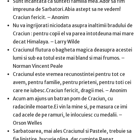
Sunt incantata ca sunteti familia mea.Ador sa fim
impreuna de Sarbatori.Abia astept sa ne vedem!
Craciun fericit. – Anonim
Nu va ingrijorati niciodata asupra inaltimii bradului de
Craciun : pentru copii el va parea intotdeuna mai mare
decat Himalaya. – Larry Wilde
Craciunul flutura o bagheta magica deasupra acestei
lumi si sub ea totul este mai bland si mai frumos. –
Norman Vincent Peale
Craciunul este vremea recunostintei pentru tot ce
avem, pentru familie, pentru prieteni, pentru toti cei
care ne iubesc.Craciun fericit, dragii mei. – Anonim
Acum am ajuns un batran pom de Craciun, cu
radacinile moarte.Ei vin la mine si, pe masura ce imi
cad acele de pe ramuri, le inlocuiesc cu medalii. –
Orson Welles
Sarbatoarea, mai ales Craciunul si Pastele, trebuie sa
fie linistire, bucurie plina, dar cuminte.Ragaz