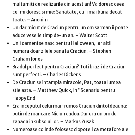
multumiti de realizarile din acest an! Va doresc ceea
ce-mi doresc si mie: Sanatate, ca-i mai buna decat
toate. – Anonim
Un dar micut de Craciun pentru un om sarman ii poate
aduce veselie timp de-un an. – Walter Scott
Unii oameni se nasc pentru Halloween, iar altii
numara doar zilele pana la Craciun. – Stephen
Graham Jones
Bradul perfect pentru Craciun? Toti brazii de Craciun
sunt perfecti. – Charles Dickens
De Craciun se intampla miracole, Pat, toata lumea
stie asta. – Matthew Quick, in “Scenariu pentru
Happy End
Era inceputul celui mai frumos Craciun dintotdeauna:
putin de mancare.Niciun cadou.Dar era un om de
zapada in subsolul lor. – Markus Zusak
Numeroase colinde folosesc clopoteii ca metafore ale