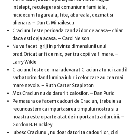
intelept, reculegere si comuniune familiala,
nicidecum fugareala, fite, abureala, dezmat si
alienare. – Dan C. Mihailescu
Craciunul este perioada cand ai dor de acasa– chiar
daca esti deja acasa. – Carol Nelson
Nu va faceti griji in privinta dimensiunii unui
brad.Oricat ar fi de mic, pentru copii va fi mare. –
Larry Wilde
Craciunul este cel mai adevarat Craciun atunci cand il
sarbatorim dand lumina iubirii celor care au cea mai
mare nevoie. – Ruth Carter Stapleton
Mos Craciun nu da daruri ticalosilor. – Dan Puric
Pe masura ce facem cadouri de Craciun, trebuie sa
recunoastem ca impartasirea timpului nostru si a
noastra este o parte atat de importanta a daruirii. –
Gordon B. Hinckley
Iubesc Craciunul, nu doar datorita cadourilor, ci si