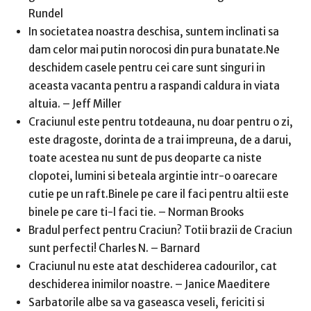
Rundel
In societatea noastra deschisa, suntem inclinati sa
dam celor mai putin norocosi din pura bunatate.Ne
deschidem casele pentru cei care sunt singuri in
aceasta vacanta pentru a raspandi caldura in viata
altuia. – Jeff Miller
Craciunul este pentru totdeauna, nu doar pentru o zi,
este dragoste, dorinta de a trai impreuna, de a darui,
toate acestea nu sunt de pus deoparte ca niste
clopotei, lumini si beteala argintie intr-o oarecare
cutie pe un raft.Binele pe care il faci pentru altii este
binele pe care ti-l faci tie. – Norman Brooks
Bradul perfect pentru Craciun? Totii brazii de Craciun
sunt perfecti! Charles N. – Barnard
Craciunul nu este atat deschiderea cadourilor, cat
deschiderea inimilor noastre. – Janice Maeditere
Sarbatorile albe sa va gaseasca veseli, fericiti si