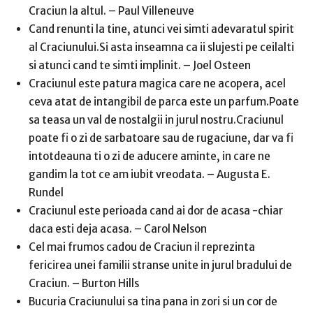
Craciun la altul. – Paul Villeneuve
Cand renunti la tine, atunci vei simti adevaratul spirit
al Craciunului.Si asta inseamna ca ii slujesti pe ceilalti
si atunci cand te simti implinit. – Joel Osteen
Craciunul este patura magica care ne acopera, acel
ceva atat de intangibil de parca este un parfum.Poate
sa teasa un val de nostalgii in jurul nostru.Craciunul
poate fi o zi de sarbatoare sau de rugaciune, dar va fi
intotdeauna ti o zi de aducere aminte, in care ne
gandim la tot ce am iubit vreodata. – Augusta E.
Rundel
Craciunul este perioada cand ai dor de acasa -chiar
daca esti deja acasa. – Carol Nelson
Cel mai frumos cadou de Craciun il reprezinta
fericirea unei familii stranse unite in jurul bradului de
Craciun. – Burton Hills
Bucuria Craciunului sa tina pana in zori si un cor de