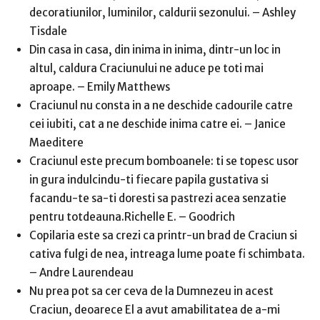
decoratiunilor, luminilor, caldurii sezonului. – Ashley
Tisdale
Din casa in casa, din inima in inima, dintr-un loc in
altul, caldura Craciunului ne aduce pe toti mai
aproape. – Emily Matthews
Craciunul nu consta in a ne deschide cadourile catre
cei iubiti, cat a ne deschide inima catre ei. – Janice
Maeditere
Craciunul este precum bomboanele: ti se topesc usor
in gura indulcindu-ti fiecare papila gustativa si
facandu-te sa-ti doresti sa pastrezi acea senzatie
pentru totdeauna.Richelle E. – Goodrich
Copilaria este sa crezi ca printr-un brad de Craciun si
cativa fulgi de nea, intreaga lume poate fi schimbata.
– Andre Laurendeau
Nu prea pot sa cer ceva de la Dumnezeu in acest
Craciun, deoarece El a avut amabilitatea de a-mi