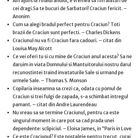
Am ajuns la finalul anului, e vremea sa fim alaturi de
cei dragi.Sa te bucuri de Sarbatori! Craciun fericit. –
Anonim
Cum sa alegi bradul perfect pentru Craciun? Toti
brazii de Craciun sunt perfecti. – Charles Dickens
Craciunul nu va fi Craciun fara cadouri. – citat din
Louisa May Alcott
Ce vei oferi tu si cu mine de Craciun anul acesta? Sa ne
daruim in viata Domnului si Mantuitorului nostru darul
recunostintei traind invataturile Sale si urmand pe
urmele Sale. – Thomas S. Monson
Copilaria inseamna sa crezi ca, odata cu pomul de
Craciun si trei fulgi de zapada, s-a schimbat intregul
pamant. – citat din Andre Laurendeau
Nu vreau sa se termine Craciunul, pentru ca este
singurul moment in care pot sa cad prada unei
dependente: sclipiciul. – Eloisa James, in “Paris in Love
Ce este Craciunul? Este nostalgie pentru trecut, curaj