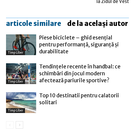
la Zidul de Vest
articole similare
de la același autor
Piese biciclete – ghid esențial
pentru performanță, siguranță și
durabilitate
Timp Liber
Tendințele recente în handbal: ce
schimbări din jocul modern
afectează pariurile sportive?
Timp Liber
Top 10 destinatii pentru calatorii
solitari
Timp Liber