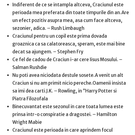
Indiferent de ce se intampla altceva, Craciunul este
perioada mea preferata din toate timpurile din an.Are
un efect pozitiv asupra mea, asa cum face altceva,
sezonier, adica. – Rush Limbaugh
Craciunul pentru un copil este prima dovada
groaznica ca sa calatoreasca, speram, este mai bine
decat sa ajungem. – Stephen Fry
Ce fel de cadou de Craciun i-ar cere Iisus Mosului. –
Salman Rushdie
Nu poti avea niciodata destule sosete.A venit un alt
Craciun si nu am primit nicio pereche.Oamenii insista
sa imi dea carti.J.K. – Rowling, in “Harry Potter si
Piatra Filozofala
Binecuvantat este sezonul in care toata lumea este
prinsa intr-o conspiratie a dragostei. – Hamilton
Wright Mabie
Craciunul este perioada in care aprindem focul