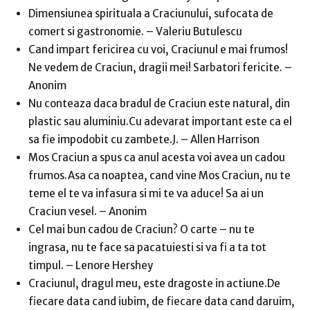
Dimensiunea spirituala a Craciunului, sufocata de
comert si gastronomie. – Valeriu Butulescu
Cand impart fericirea cu voi, Craciunul e mai frumos!
Ne vedem de Craciun, dragii mei! Sarbatori fericite. –
Anonim
Nu conteaza daca bradul de Craciun este natural, din
plastic sau aluminiu.Cu adevarat important este ca el
sa fie impodobit cu zambete.J. – Allen Harrison
Mos Craciun a spus ca anul acesta voi avea un cadou
frumos.Asa ca noaptea, cand vine Mos Craciun, nu te
teme el te va infasura si mi te va aduce! Sa ai un
Craciun vesel. – Anonim
Cel mai bun cadou de Craciun? O carte – nu te
ingrasa, nu te face sa pacatuiesti si va fi a ta tot
timpul. – Lenore Hershey
Craciunul, dragul meu, este dragoste in actiune.De
fiecare data cand iubim, de fiecare data cand daruim,