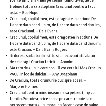
foarte simpla: a-i iubi pe ceilalti.Ganditi-va, de ce
trebuie totusi sa asteptam Craciunul pentru a face
asta. – Bob Hope
Craciunul, copilul meu, este dragoste in actiune.De
fiecare data cand iubim, de fiecare data cand daruim,
este Craciunul. – Dale Evans
Craciunul, copilul meu, este dragostea in actiune.De
fiecare data cand iubim, de fiecare data cand daruim,
este Craciun. – Dale Evans Rogers
Iti doresc sarbatori linistite si binecuvantate alaturi
de cei dragi! Craciun fericit. – Anonim
Ma tem de ziua in care copiii ii vor cere lui Mos Craciun
PACE, in loc de dulciuri. – Any Dragoianu
De Craciun, toate drumurile duc spre acasa. –
Marjorie Holmes
Craciunul pentru mine inseamna sa petrec timp cu
familia.Pretuiesc orice sansa pe care trebuie sa o
petrecem toata ziua impreuna facand case de paine