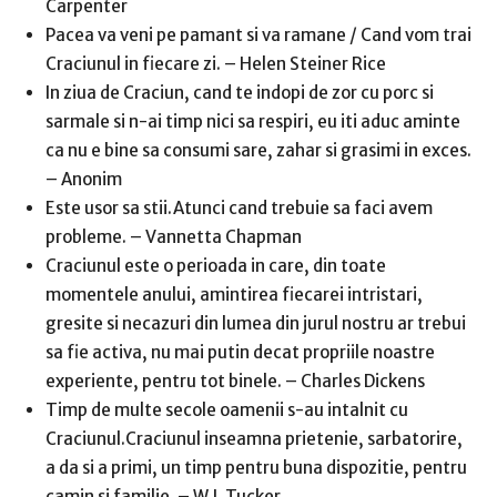
Carpenter
Pacea va veni pe pamant si va ramane / Cand vom trai
Craciunul in fiecare zi. – Helen Steiner Rice
In ziua de Craciun, cand te indopi de zor cu porc si
sarmale si n-ai timp nici sa respiri, eu iti aduc aminte
ca nu e bine sa consumi sare, zahar si grasimi in exces.
– Anonim
Este usor sa stii.Atunci cand trebuie sa faci avem
probleme. – Vannetta Chapman
Craciunul este o perioada in care, din toate
momentele anului, amintirea fiecarei intristari,
gresite si necazuri din lumea din jurul nostru ar trebui
sa fie activa, nu mai putin decat propriile noastre
experiente, pentru tot binele. – Charles Dickens
Timp de multe secole oamenii s-au intalnit cu
Craciunul.Craciunul inseamna prietenie, sarbatorire,
a da si a primi, un timp pentru buna dispozitie, pentru
camin si familie. – W.J. Tucker