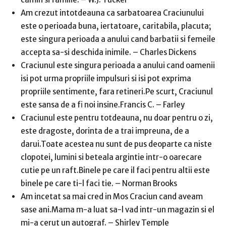
Am crezut intotdeauna ca sarbatoarea Craciunului
este o perioada buna, iertatoare, caritabila, placuta;
este singura perioada a anului cand barbatii si femeile
accepta sa-si deschida inimile. – Charles Dickens
Craciunul este singura perioada a anului cand oamenii
isi pot urma propriile impulsuri si isi pot exprima
propriile sentimente, fara retineri.Pe scurt, Craciunul
este sansa de a fi noi insine.Francis C. – Farley
Craciunul este pentru totdeauna, nu doar pentru o zi,
este dragoste, dorinta de a trai impreuna, de a
darui.Toate acestea nu sunt de pus deoparte ca niste
clopotei, lumini si beteala argintie intr-o oarecare
cutie pe un raft.Binele pe care il faci pentru altii este
binele pe care ti-l faci tie. – Norman Brooks
Am incetat sa mai cred in Mos Craciun cand aveam
sase ani.Mama m-a luat sa-l vad intr-un magazin si el
mi-a cerut un autograf. – Shirley Temple