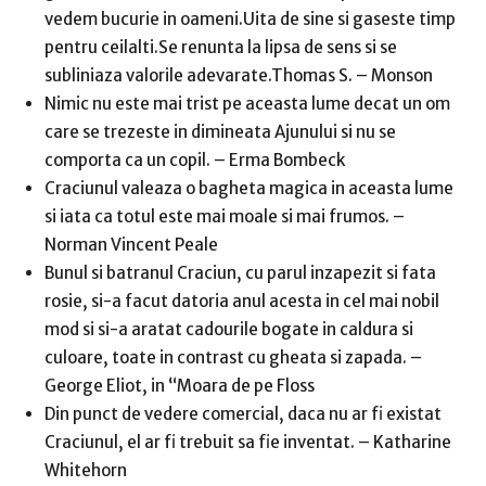
vedem bucurie in oameni.Uita de sine si gaseste timp
pentru ceilalti.Se renunta la lipsa de sens si se
subliniaza valorile adevarate.Thomas S. – Monson
Nimic nu este mai trist pe aceasta lume decat un om
care se trezeste in dimineata Ajunului si nu se
comporta ca un copil. – Erma Bombeck
Craciunul valeaza o bagheta magica in aceasta lume
si iata ca totul este mai moale si mai frumos. –
Norman Vincent Peale
Bunul si batranul Craciun, cu parul inzapezit si fata
rosie, si-a facut datoria anul acesta in cel mai nobil
mod si si-a aratat cadourile bogate in caldura si
culoare, toate in contrast cu gheata si zapada. –
George Eliot, in “Moara de pe Floss
Din punct de vedere comercial, daca nu ar fi existat
Craciunul, el ar fi trebuit sa fie inventat. – Katharine
Whitehorn