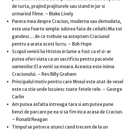
de turta, prajind prajiturele sau stand in jur si
urmarind filme. – Blake Lively
Parera mea despre Craciun, moderna sau demodata,
este una foarte simpla: iubirea fata de ceilalti.Ma tot
gandesc… de ce trebuie sa asteptam Craciunul
pentru a arata acest lucru. – Bob Hope
Scopul venirii lui Hristos in lume a fost ca el si-ar
putea oferi viata ca un sacrificiu pentru pacatele
oamenilor.El a venit sa moara.Aceasta este inima
Craciunului. – Rev Billy Graham
Principalul motiv pentru care Mosul este atat de vesel
este ca stie unde locuiesc toate fetele rele. – George
Carlin
Am putea asfalta intreaga tara si am putea pune
benzi de parcare pe ea si sa fim inca acasa de Craciun.
– Ronald Reagan
Timpul se petrece atunci cand trecem de la un