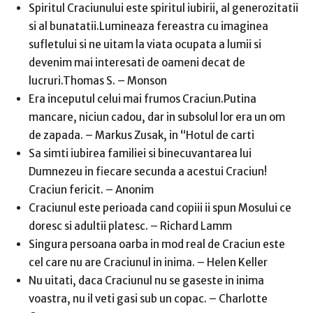
Spiritul Craciunului este spiritul iubirii, al generozitatii
si al bunatatii.Lumineaza fereastra cu imaginea
sufletului si ne uitam la viata ocupata a lumii si
devenim mai interesati de oameni decat de
lucruri.Thomas S. – Monson
Era inceputul celui mai frumos Craciun.Putina
mancare, niciun cadou, dar in subsolul lor era un om
de zapada. – Markus Zusak, in “Hotul de carti
Sa simti iubirea familiei si binecuvantarea lui
Dumnezeu in fiecare secunda a acestui Craciun!
Craciun fericit. – Anonim
Craciunul este perioada cand copiii ii spun Mosului ce
doresc si adultii platesc. – Richard Lamm
Singura persoana oarba in mod real de Craciun este
cel care nu are Craciunul in inima. – Helen Keller
Nu uitati, daca Craciunul nu se gaseste in inima
voastra, nu il veti gasi sub un copac. – Charlotte