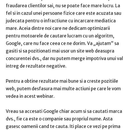
fraudarea clientilor sai, nu se poate face mare lucru.
La
fel si in cazul unei persoane fizice care este acuzata sau
judecata pentru o infractiune cu incarcare mediatica
mare.
Aceia dintre noi care ne dedicam optimizarii
pentru motoarele de cautare lucram cu un algoritm,
Google, care nu face ceea ce ne dorim.
Va „ajutam” sa
gasiti si sa pozitionati mai usor un site web deasupra
concurentei dvs., dar nu putem merge impotriva unui val
intreg de rezultate negative.
Pentru a obtine rezultate mai bune si a creste pozitiile
web, putem desfasura mai multe actiuni pe care le vom
vedea in acest webinar.
Vreau sa accesati Google chiar acum si sa cautati marca
dvs., fie ca este o companie sau propriul nume.
Asta
gasesc oamenii cand te cauta.
Iti place ce vezi pe prima