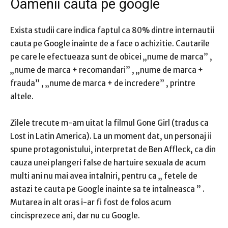
Oamenii cauta pe google
Exista
studii
care indica faptul ca
80% dintre internautii
cauta pe Google inainte de a face o achizitie.
Cautarile
pe care le efectueaza sunt de obicei
„nume de marca”
,
„nume de marca + recomandari”
,
„nume de marca +
frauda”
,
„nume de marca + de incredere”
, printre
altele.
Zilele trecute m-am uitat la filmul
Gone Girl
(tradus ca
Lost in Latin America).
La un moment dat, un personaj ii
spune protagonistului, interpretat de Ben Affleck, ca din
cauza unei plangeri false de hartuire sexuala de acum
multi ani nu mai avea intalniri, pentru ca „
fetele de
astazi te cauta pe Google inainte sa te intalneasca
” .
Mutarea in alt oras i-ar fi fost de folos acum
cincisprezece ani, dar nu cu Google.