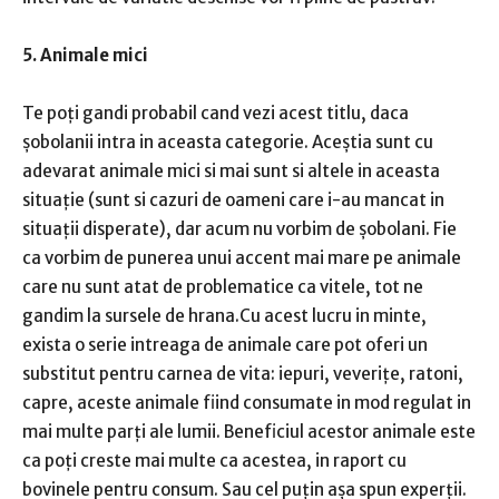
5. Animale mici
Te poți gandi probabil cand vezi acest titlu, daca
șobolanii intra in aceasta categorie. Aceștia sunt cu
adevarat animale mici si mai sunt si altele in aceasta
situație (sunt si cazuri de oameni care i-au mancat in
situații disperate), dar acum nu vorbim de șobolani. Fie
ca vorbim de punerea unui accent mai mare pe animale
care nu sunt atat de problematice ca vitele, tot ne
gandim la sursele de hrana.Cu acest lucru in minte,
exista o serie intreaga de animale care pot oferi un
substitut pentru carnea de vita: iepuri, veverițe, ratoni,
capre, aceste animale fiind consumate in mod regulat in
mai multe parți ale lumii. Beneficiul acestor animale este
ca poți creste mai multe ca acestea, in raport cu
bovinele pentru consum. Sau cel puțin așa spun experții.