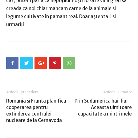
caz, putem paria ca nepoților noștri o sa le vina greu sa
creada ca noi chiar mancam carne de la animale si
legume cultivate in pamant real. Doar așteptați si
urmariți!
Articolul precedent
Articolul următor
Romania si Franta planifica
Prin Sudamerica hai-hui –
cooperarea pentru
Aceasta uimitoare
extinderea centralei
capacitate a mintii mele
nucleare de la Cernavoda