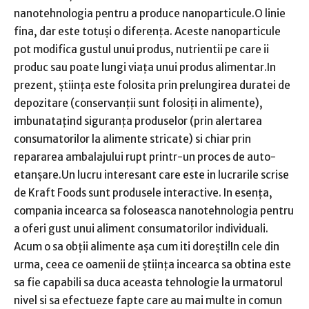
nanotehnologia pentru a produce nanoparticule.O linie
fina, dar este totuși o diferența. Aceste nanoparticule
pot modifica gustul unui produs, nutrientii pe care ii
produc sau poate lungi viața unui produs alimentar.In
prezent, știința este folosita prin prelungirea duratei de
depozitare (conservanții sunt folosiți in alimente),
imbunatațind siguranța produselor (prin alertarea
consumatorilor la alimente stricate) si chiar prin
repararea ambalajului rupt printr-un proces de auto-
etanșare.Un lucru interesant care este in lucrarile scrise
de Kraft Foods sunt produsele interactive. In esența,
compania incearca sa foloseasca nanotehnologia pentru
a oferi gust unui aliment consumatorilor individuali.
Acum o sa obții alimente așa cum iti dorești!In cele din
urma, ceea ce oamenii de știința incearca sa obtina este
sa fie capabili sa duca aceasta tehnologie la urmatorul
nivel si sa efectueze fapte care au mai multe in comun