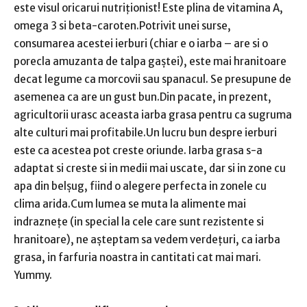
este visul oricarui nutriționist! Este plina de vitamina A,
omega 3 si beta-caroten.Potrivit unei surse,
consumarea acestei ierburi (chiar e o iarba – are si o
porecla amuzanta de talpa gaștei), este mai hranitoare
decat legume ca morcovii sau spanacul. Se presupune de
asemenea ca are un gust bun.Din pacate, in prezent,
agricultorii urasc aceasta iarba grasa pentru ca sugruma
alte culturi mai profitabile.Un lucru bun despre ierburi
este ca acestea pot creste oriunde. Iarba grasa s-a
adaptat si creste si in medii mai uscate, dar si in zone cu
apa din belșug, fiind o alegere perfecta in zonele cu
clima arida.Cum lumea se muta la alimente mai
indraznețe (in special la cele care sunt rezistente si
hranitoare), ne așteptam sa vedem verdețuri, ca iarba
grasa, in farfuria noastra in cantitati cat mai mari.
Yummy.