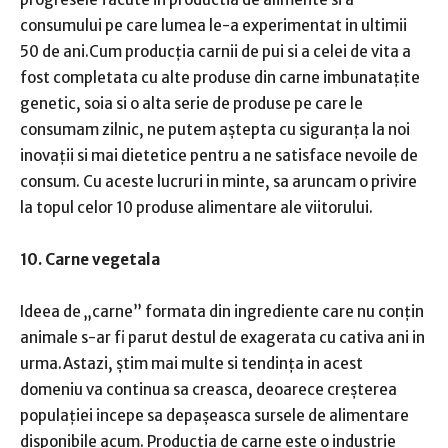
consumului pe care lumea le-a experimentat in ultimii
50 de ani.Cum producția carnii de pui si a celei de vita a
fost completata cu alte produse din carne imbunatațite
genetic, soia si o alta serie de produse pe care le
consumam zilnic, ne putem aștepta cu siguranța la noi
inovații si mai dietetice pentru a ne satisface nevoile de
consum. Cu aceste lucruri in minte, sa aruncam o privire
la topul celor 10 produse alimentare ale viitorului.
10. Carne vegetala
Ideea de „carne” formata din ingrediente care nu conțin
animale s-ar fi parut destul de exagerata cu cativa ani in
urma.Astazi, știm mai multe si tendința in acest
domeniu va continua sa creasca, deoarece creșterea
populației incepe sa depașeasca sursele de alimentare
disponibile acum. Producția de carne este o industrie