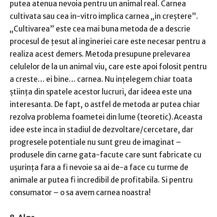
putea atenua nevoia pentru un animal real. Carnea
cultivata sau cea in-vitro implica carnea „in creștere”.
„Cultivarea” este cea mai buna metoda de a descrie
procesul de țesut al ingineriei care este necesar pentru a
realiza acest demers. Metoda presupune prelevarea
celulelor de la un animal viu, care este apoi folosit pentru
a creste… ei bine… carnea. Nu ințelegem chiar toata
știința din spatele acestor lucruri, dar ideea este una
interesanta. De fapt, o astfel de metoda ar putea chiar
rezolva problema foametei din lume (teoretic).Aceasta
idee este inca in stadiul de dezvoltare/cercetare, dar
progresele potentiale nu sunt greu de imaginat –
produsele din carne gata-facute care sunt fabricate cu
ușurința fara a fi nevoie sa ai de-a face cu turme de
animale ar putea fi incredibil de profitabila. Si pentru
consumator – o sa avem carnea noastra!