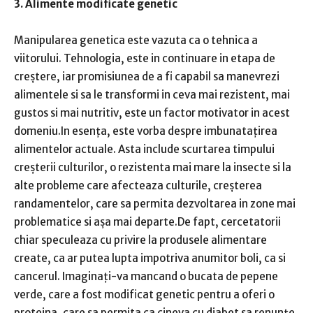
3. Alimente modificate genetic
Manipularea genetica este vazuta ca o tehnica a
viitorului. Tehnologia, este in continuare in etapa de
creștere, iar promisiunea de a fi capabil sa manevrezi
alimentele si sa le transformi in ceva mai rezistent, mai
gustos si mai nutritiv, este un factor motivator in acest
domeniu.In esența, este vorba despre imbunatațirea
alimentelor actuale. Asta include scurtarea timpului
creșterii culturilor, o rezistenta mai mare la insecte si la
alte probleme care afecteaza culturile, creșterea
randamentelor, care sa permita dezvoltarea in zone mai
problematice si așa mai departe.De fapt, cercetatorii
chiar speculeaza cu privire la produsele alimentare
create, ca ar putea lupta impotriva anumitor boli, ca si
cancerul. Imaginați-va mancand o bucata de pepene
verde, care a fost modificat genetic pentru a oferi o
proteina, care sa permita ca cineva cu diabet sa renunțe