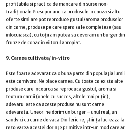
profitabila si practica de mancare din surse non-
tradiționale.Presupunand ca produsele in cauza si alte
oferte similare pot reproduce gustul/aroma produselor
din carne, produse pe care spera sa le completeze (sau
inlocuiasca); cu toții am putea sa devoram un burger din
frunze de copac in viitorul apropiat.
9. Carnea cultivata/ in-vitro
Este foarte adevarat ca o buna parte din populația lumii
este carnivora. Ne place carnea. Cu toate ca exista alte
produse care incearca sa reproduca gustul, aroma si
textura carnii (unele cu succes, altele mai puțin);
adevarul este ca aceste produse nu sunt carne
adevarata. Uneori ne dorim un burger – unul real, un
sandvici cu carne de vaca.Din fericire, știința lucreaza la
rezolvarea acestei dorințe primitive intr-un mod care ar