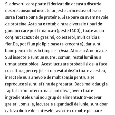
Si adevarul care poate fi derivat din aceasta discuție
despre consumul insectelor, este ca acestea ofera o
sursa foarte buna de proteine. Si se pare ca avem nevoie
de proteine. Asta nu e totul; dintre diversele tipuri de
gandaci care pot fi mancați (peste 1400), toate au un
conținut scazut de grasimi, colesterol, mult calciu si
fier.Da, pot fi un pic lipicioase (si crocante), dar sunt
bune pentru tine. In timp ce in Asia, Africa si America de
Sud insectele sunt un nutreț comun, restul lumii nu a
urmat acest obicei. Acest lucru are probabil si de-a face
cu cultura, percepțiile si necesitatile.Cu toate acestea,
insectele nu au nevoie de mult spațiu pentru a se
reproduce si sunt ieftine de preparat. Daca mai adaugi si
faptul ca pot oferi o masa nutritiva, avem toate
ingredientele unui nou grup de alimente.Intr-adevar
greierii, omizile, lacustele si gandacii de iunie, sunt doar
cateva dintre delicatesele favorite cu multe picioare