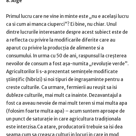
8. Alge
Primul lucru care ne vine in minte este „nu e același lucru
ca si cum ai manca ciuperci”? Ei bine, nu chiar. Unul
dintre lucrurile interesante despre acest subiect este de
a reflecta cu privire la modificarile diferite care au
aparut cu privire la producția de alimente si a
consumului. In urma cu 50 de ani, raspunsul la creșterea
nevoilor de consum a fost așa-numita „revoluție verde”.
Agricultorilor li s-a prezentat semințele modificate
științific (hibrizi) si noi tipuri de ingrașaminte pentru a
creste culturile. Ca urmare, fermierii au reușit sa isi
dubleze culturile, mai mult ca inainte. Dezavantajul a
fost ca aveau nevoie de mai mult teren si mai multa apa
(folosim foarte multa apa) – acum suntem aproape de
un punct de saturație in care agricultura tradiționala
este interzisa.Ca atare, producatorii trebuie sa isi dea
seama cum sa creasca culturi in locuri in care in mod