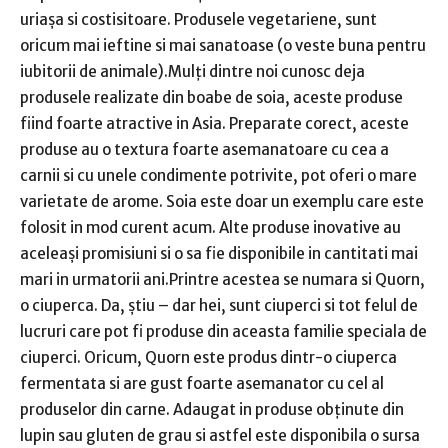
uriașa si costisitoare. Produsele vegetariene, sunt
oricum mai ieftine si mai sanatoase (o veste buna pentru
iubitorii de animale).Mulți dintre noi cunosc deja
produsele realizate din boabe de soia, aceste produse
fiind foarte atractive in Asia. Preparate corect, aceste
produse au o textura foarte asemanatoare cu cea a
carnii si cu unele condimente potrivite, pot oferi o mare
varietate de arome. Soia este doar un exemplu care este
folosit in mod curent acum. Alte produse inovative au
aceleași promisiuni si o sa fie disponibile in cantitati mai
mari in urmatorii ani.Printre acestea se numara si Quorn,
o ciuperca. Da, știu – dar hei, sunt ciuperci si tot felul de
lucruri care pot fi produse din aceasta familie speciala de
ciuperci. Oricum, Quorn este produs dintr-o ciuperca
fermentata si are gust foarte asemanator cu cel al
produselor din carne. Adaugat in produse obținute din
lupin sau gluten de grau si astfel este disponibila o sursa