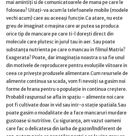
mai amintiți si de comunicatoarele de mana pe care le
foloseau? Uitați-va acum la telefoanele mobile (modele
vechi acum) care au aceeași funcție.Ca atare, nu este
greu de imaginat o mașina care ar putea sa produca
orice tip de mancare pe care ti-l dorești direct din
molecule care plutesc in jurul tau in aer. Sau poate
substanța nutrienta pe care o mancau in filmul Matrix?
Exagerata? Poate, dar imaginația noastra o sa fie unul
din motivele de reproducere pentru evoluțiile viitoare in
ceea ce privește produsele alimentare.Cum resursele de
alimente continua sa scada, vom fi nevoiți sa gasim noi
forme de hrana pentru o populație in continua creștere.
Probabil raspunsul se afla in spațiu – alimente noi care
pot fi cultivate doar in vid sau intr-o stație spatiala.Sau
poate gasim o modalitate de a face mancaruri murdare
gustoase si nutritive. Cu siguranța, am vazut oameni
care fac o delicatesa din iarba de gazon!Indiferent de