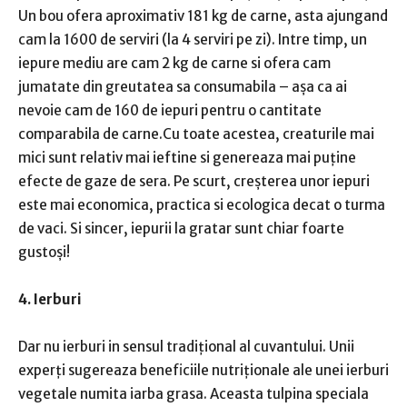
Un bou ofera aproximativ 181 kg de carne, asta ajungand
cam la 1600 de serviri (la 4 serviri pe zi). Intre timp, un
iepure mediu are cam 2 kg de carne si ofera cam
jumatate din greutatea sa consumabila – așa ca ai
nevoie cam de 160 de iepuri pentru o cantitate
comparabila de carne.Cu toate acestea, creaturile mai
mici sunt relativ mai ieftine si genereaza mai puține
efecte de gaze de sera. Pe scurt, creșterea unor iepuri
este mai economica, practica si ecologica decat o turma
de vaci. Si sincer, iepurii la gratar sunt chiar foarte
gustoși!
4. Ierburi
Dar nu ierburi in sensul tradițional al cuvantului. Unii
experți sugereaza beneficiile nutriționale ale unei ierburi
vegetale numita iarba grasa. Aceasta tulpina speciala