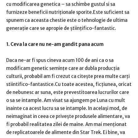
cu modificarea genetica – sa schimbe gustul si sa
furnizeze beneficii nutriționale sporite.Este suficient sa
spunem ca aceasta chestie este o tehnologie de ultima
generație care se apropie de științifico-fantastic.
1. Ceva la care nu ne-am gandit pana acum
Daca ne-ar fi spus cineva acum 100 de ani ca o sa
modificam genetic semințe care ar dubla producția
culturii, probabil am fi crezut ca citește prea multe carți
stiintifico-fantastice.Cu toate acestea, ficțiunea, oricat
de nebunesc ar suna, este prevestitoarea lucrurilor care
o sa se intample. Am visat sa ajungem pe Luna cu mult
inainte ca acest lucru sa se intample. In același mod, de
neimaginat in ceea ce privește produsele alimentare, va
fi probabil realitatea zilei de maine. Am mai menționat
de replicatoarele de alimente din Star Trek. Ei bine, va