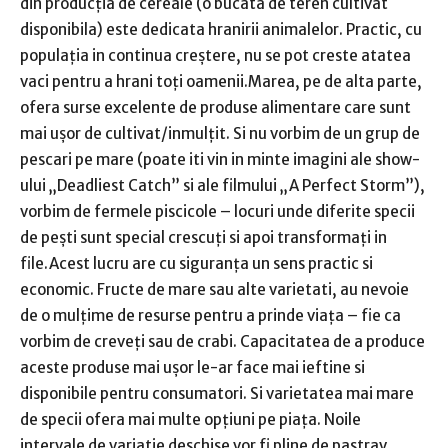
din producția de cereale (o bucata de teren cultivat
disponibila) este dedicata hranirii animalelor. Practic, cu
populația in continua creștere, nu se pot creste atatea
vaci pentru a hrani toți oamenii.Marea, pe de alta parte,
ofera surse excelente de produse alimentare care sunt
mai ușor de cultivat/inmulțit. Si nu vorbim de un grup de
pescari pe mare (poate iti vin in minte imagini ale show-
ului „Deadliest Catch” si ale filmului „A Perfect Storm”),
vorbim de fermele piscicole – locuri unde diferite specii
de pești sunt special crescuți si apoi transformați in
file.Acest lucru are cu siguranța un sens practic si
economic. Fructe de mare sau alte varietati, au nevoie
de o mulțime de resurse pentru a prinde viața – fie ca
vorbim de creveți sau de crabi. Capacitatea de a produce
aceste produse mai ușor le-ar face mai ieftine si
disponibile pentru consumatori. Si varietatea mai mare
de specii ofera mai multe opțiuni pe piața. Noile
intervale de variatie deschise vor fi pline de pastrav.