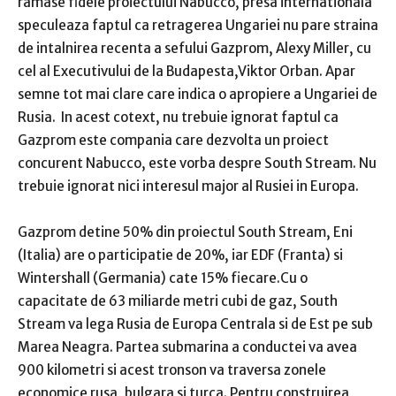
ramase fidele proiectului Nabucco, presa internationala
speculeaza faptul ca retragerea Ungariei nu pare straina
de intalnirea recenta a sefului Gazprom, Alexy Miller, cu
cel al Executivului de la Budapesta,Viktor Orban. Apar
semne tot mai clare care indica o apropiere a Ungariei de
Rusia. In acest cotext, nu trebuie ignorat faptul ca
Gazprom este compania care dezvolta un proiect
concurent Nabucco, este vorba despre South Stream. Nu
trebuie ignorat nici interesul major al Rusiei in Europa.
Gazprom detine 50% din proiectul South Stream, Eni
(Italia) are o participatie de 20%, iar EDF (Franta) si
Wintershall (Germania) cate 15% fiecare.Cu o
capacitate de 63 miliarde metri cubi de gaz, South
Stream va lega Rusia de Europa Centrala si de Est pe sub
Marea Neagra. Partea submarina a conductei va avea
900 kilometri si acest tronson va traversa zonele
economice rusa, bulgara si turca. Pentru construirea