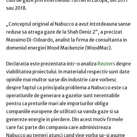
cubi de gaze prin intermediul Turciei in Europa, din 2017
sau 2018.
„Conceptul original al Nabucco a avut intotdeauna sanse
reduse sa atraga gaze de la Shah Deniz 2”, a precizat
Massimo Di-Odoardo, analist la firma de consultanta in
domeniul energiei Wood Mackenzie (WoodMac).
Declaratia este prezentata intr-o analiza
Reuters
despre
viabilitatea proiectului. In materialul respectiv sunt date
opiniile mai multor surse din industrie care vorbesc
despre faptul ca principala problema a Nabucco este ca
operatiunile de generare a gazelor sunt nerentabile
pentru ca preturile mari ale importurilor obliga
companiile europene de utilitati sa vanda gaze si sa
genereze energie in pierdere. Din acest motiv firmele
care fac parte din compania care administreaza
Nabucco au temeri atunci cand vine vorba sa-si asume