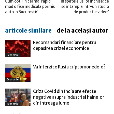
Cum obtii in cel mai rapid
In spatele usilor inchise: ce
mod o fisa medicala permis
se intampla intr-un studio
auto in Bucuresti?
de productie video?
articole similare
de la același autor
Recomandari financiare pentru
depasirea crizei economice
Economie
Va interzice Rusia criptomonedele?
Economie
Criza Covid din India are efecte
negative asupra industriei hainelor
din intreaga lume
Economie