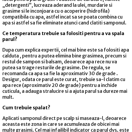
„detergenti”, lucreaza aderand la ulei, murdarie si
grasime si le inconjoara cu o acoperire (hidrofila)
compatibila cu apa, astfel incat sa se poata combina cu
apa si astfel sa fie eliminate atunci cand clatiti samponul.
Ce temperatura trebuie sa folositi pentru a va spala
parul?
Dupa cum explica expertii, cel mai bine este sa folositi apa
calduta , pentru a putea elimina bine grasimea, precum si
restul de sampon si balsam, deoarece apa rece nu va
putea sa trage resturile de grasime. De regula, se
recomanda ca apa sa fie la aproximativ 30 de grade .
Desigur, odata ce parul este curat, trebuie sa-l clatim cu
apa rece (aproximativ 20 de grade) pentru a inchide
cuticula, a adauga stralucire si a ajuta parul sa dureze mai
mult.
Cum trebuie spalat?
Aplicati samponul direct pe scalp si maseaza-l, deoarece
aceasta este zona in care se acumuleaza de obicei mai
multe grasimi. Cel mai infailibil indicator ca parul dvs. este