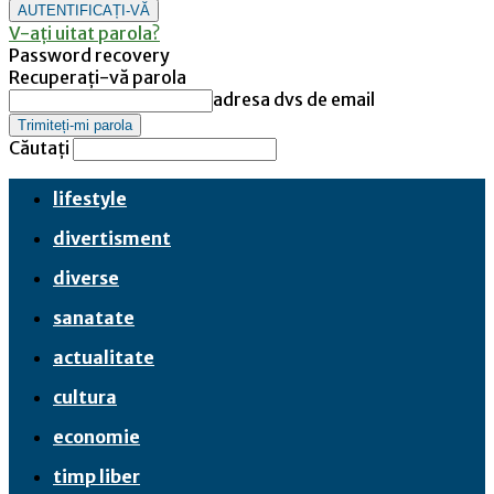
V-ați uitat parola?
Password recovery
Recuperați-vă parola
adresa dvs de email
Căutați
lifestyle
divertisment
diverse
sanatate
actualitate
cultura
economie
timp liber