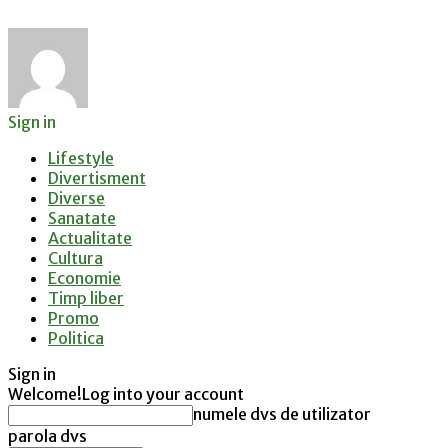
Sign in
Lifestyle
Divertisment
Diverse
Sanatate
Actualitate
Cultura
Economie
Timp liber
Promo
Politica
Sign in
Welcome!
Log into your account
numele dvs de utilizator
parola dvs