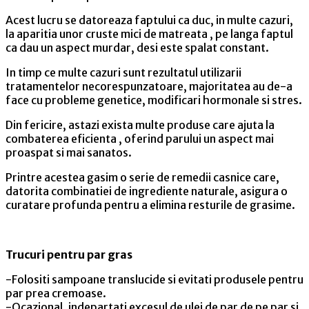
Acest lucru se datoreaza faptului ca duc, in multe cazuri,
la aparitia unor cruste mici de matreata , pe langa faptul
ca dau un aspect murdar, desi este spalat constant.
In timp ce multe cazuri sunt rezultatul utilizarii
tratamentelor necorespunzatoare, majoritatea au de-a
face cu probleme genetice, modificari hormonale si stres.
Din fericire, astazi exista multe produse care ajuta la
combaterea eficienta , oferind parului un aspect mai
proaspat si mai sanatos.
Printre acestea gasim o serie de remedii casnice care,
datorita combinatiei de ingrediente naturale, asigura o
curatare profunda pentru a elimina resturile de grasime.
Trucuri pentru par gras
-Folositi sampoane translucide si evitati produsele pentru
par prea cremoase.
-Ocazional, indepartati excesul de ulei de par de pe par si