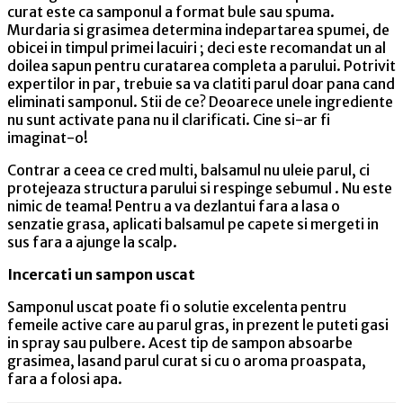
curat este ca samponul a format bule sau spuma.
Murdaria si grasimea determina indepartarea spumei, de
obicei in timpul primei lacuiri ; deci este recomandat un al
doilea sapun pentru curatarea completa a parului. Potrivit
expertilor in par, trebuie sa va clatiti parul doar pana cand
eliminati samponul. Stii de ce? Deoarece unele ingrediente
nu sunt activate pana nu il clarificati. Cine si-ar fi
imaginat-o!
Contrar a ceea ce cred multi, balsamul nu uleie parul, ci
protejeaza structura parului si respinge sebumul . Nu este
nimic de teama! Pentru a va dezlantui fara a lasa o
senzatie grasa, aplicati balsamul pe capete si mergeti in
sus fara a ajunge la scalp.
Incercati un sampon uscat
Samponul uscat poate fi o solutie excelenta pentru
femeile active care au parul gras, in prezent le puteti gasi
in spray sau pulbere. Acest tip de sampon absoarbe
grasimea, lasand parul curat si cu o aroma proaspata,
fara a folosi apa.