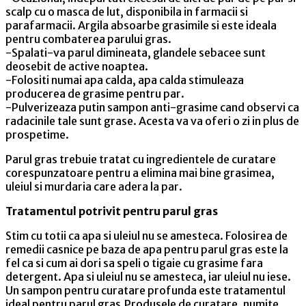
scalp cu o masca de lut, disponibila in farmacii si
parafarmacii. Argila absoarbe grasimile si este ideala
pentru combaterea parului gras.
-Spalati-va parul dimineata, glandele sebacee sunt
deosebit de active noaptea.
-Folositi numai apa calda, apa calda stimuleaza
producerea de grasime pentru par.
-Pulverizeaza putin sampon anti-grasime cand observi ca
radacinile tale sunt grase. Acesta va va oferi o zi in plus de
prospetime.
Parul gras trebuie tratat cu ingredientele de curatare
corespunzatoare pentru a elimina mai bine grasimea,
uleiul si murdaria care adera la par.
Tratamentul potrivit pentru parul gras
Stim cu totii ca apa si uleiul nu se amesteca. Folosirea de
remedii casnice pe baza de apa pentru parul gras este la
fel ca si cum ai dori sa speli o tigaie cu grasime fara
detergent. Apa si uleiul nu se amesteca, iar uleiul nu iese.
Un sampon pentru curatare profunda este tratamentul
ideal pentru parul gras.Produsele de curatare, numite