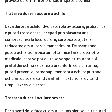
provoca dureri in interiorul sau in spatele ochilor.
Tratarea durerii usoare a ochilor
Daca durerea ochilor dvs. este relativ usoara, probabil ca
o puteti trata acasa. Incepeti prin plasarea unei
comprese reci la locul durerii, care poate ajuta la
reducerea arsurilor si a mancarimilor. De asemenea,
puteti achizitiona picaturi oftalmice fara prescriptie
medicala, care va pot ajuta sa va spalati murdaria si
praful din ochi si sa calmati arsurile. In cele din urma,
puteti preveni durerea suplimentara a ochilor purtand
ochelari de soare cand va aflati in exterior si evitand
timpul excesiv la ecran.
Tratarea durerii oculare severe
Daca aveti de-a face cu arsuri, injunghieri sau alte dureri