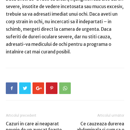
severe, insotite de vedere incetosata sau mucus excesiv,
trebuie sa va adresati imediat unui ochi. Daca aveti un
corp strain in ochi, nu incercati sa il indepartati – in
schimb, mergeti direct la camera de urgenta. Daca
suferiti de dureri oculare severe, dar nu stiti cauza,
adresati-va medicului de ochi pentru a programa o
intalnire cat mai curand posibil.
Articolul precedent
Articolul următor
Cazuri in care ai neaparat
Ce cauzeaza durerea
nevoie de un avocat foarte
abdominala si cum sa o