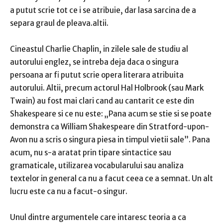
a putut scrie tot ce i se atribuie, dar lasa sarcina de a
separa graul de pleava.altii.
Cineastul Charlie Chaplin, in zilele sale de studiu al
autorului englez, se intreba deja daca o singura
persoana ar fi putut scrie opera literara atribuita
autorului.
Altii, precum actorul Hal Holbrook (sau Mark
Twain) au fost mai clari cand au cantarit ce
este din
Shakespeare si ce
nu este: „Pana acum se stie si se poate
demonstra ca William Shakespeare din Stratford-upon-
Avon nu a scris o singura piesa in timpul vietii sale”.
Pana
acum, nu s-a aratat prin tipare sintactice sau
gramaticale, utilizarea vocabularului sau analiza
textelor in general ca nu a facut ceea ce a semnat.
Un alt
lucru este ca nu a facut-o singur.
Unul dintre argumentele care intaresc teoria a ca