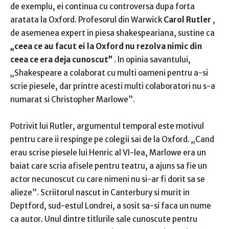
de exemplu, ei continua cu controversa dupa forta
aratata la Oxford.
Profesorul din Warwick
Carol Rutler
,
de asemenea expert in piesa shakespeariana, sustine ca
„ceea ce au facut ei la Oxford nu rezolva nimic din
ceea ce era deja cunoscut”
.
In opinia savantului,
„Shakespeare a colaborat cu multi oameni pentru a-si
scrie piesele, dar printre acesti multi colaboratori nu s-a
numarat si Christopher Marlowe”.
Potrivit lui Rutler, argumentul temporal este motivul
pentru care ii respinge pe colegii sai de la Oxford.
„Cand
erau scrise piesele lui Henric al VI-lea, Marlowe era un
baiat care scria afisele pentru teatru, a ajuns sa fie un
actor necunoscut cu care nimeni nu si-ar fi dorit sa se
alieze”.
Scriitorul nascut in Canterbury si murit in
Deptford, sud-estul Londrei, a sosit
sa-si faca un nume
ca autor.
Unul dintre titlurile sale cunoscute pentru