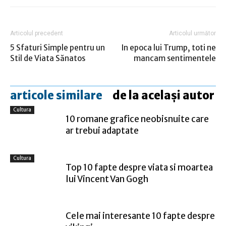
Articolul precedent
Articolul următor
5 Sfaturi Simple pentru un
In epoca lui Trump, toti ne
Stil de Viata Sănatos
mancam sentimentele
articole similare
de la același autor
Cultura
10 romane grafice neobisnuite care
ar trebui adaptate
Cultura
Top 10 fapte despre viata si moartea
lui Vincent Van Gogh
Cele mai interesante 10 fapte despre