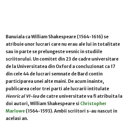
Banuiala ca William Shakespeare (1564-1616) se
atribuie unor lucrari care nu erau ale lui in totalitate
sau in parte se prelungeste vesnic in studiile
scriitorului.
Un comitet
din 23 de cadre universitare
de la Universitatea din Oxford a concluzionat ca
17
din cele 44 de lucrari semnate de Bard contin
participarea unei alte maini
.
De acum inainte,
publicarea celor trei parti ale lucrarii intitulate
Henric al VI-lea
de catre universitate va fi atribuita
la
doi autori, William Shakespeare si
Christopher
Marlowe
(1564-1593).
Ambii scriitori s-au nascut in
acelasi an.