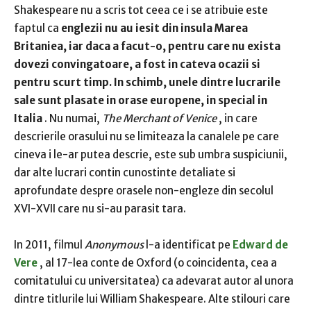
Shakespeare nu a scris
tot ceea ce i se atribuie este
faptul ca
englezii nu au iesit
din insula Marea
Britaniea, iar daca a facut-o, pentru care nu exista
dovezi convingatoare, a fost in cateva ocazii si
pentru scurt timp.
In schimb, unele dintre lucrarile
sale sunt plasate in orase europene, in special in
Italia
.
Nu numai,
The Merchant of Venice
, in care
descrierile orasului nu se limiteaza la canalele pe care
cineva i le-ar putea descrie, este
sub umbra suspiciunii,
dar alte lucrari contin cunostinte detaliate si
aprofundate despre orasele non-engleze din secolul
XVI-XVII care nu si-au parasit tara.
In 2011, filmul
Anonymous
l-a identificat pe
Edward de
Vere
, al 17-lea c
onte de Oxford (o coincidenta, cea a
comitatului cu universitatea) ca adevarat autor al unora
dintre titlurile lui William Shakespeare.
Alte stilouri care