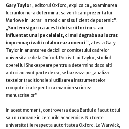
Gary Taylor
, editorul Oxford, explica ca „examinarea
lucrarilor ne-a determinat sa verificam prezenta lui
Marlowe in lucrari in mod clar si suficient de puternic”.
„Suntem siguri ca acesti doi scriitori nu s-au
influentat unul pe celalalt, ci mai degraba au lucrat
impreuna; rivalii colaboreaza uneori
”, atesta Gary
Taylor in anuntarea deciziilor comitetului
cadrelor
universitare de la Oxford.
Potrivit lui Taylor, studiul
operei lui Shakespeare pentru a determina daca alti
autori au avut parte de ea, se bazeaza pe „analiza
textelor traditionale si utilizarea instrumentelor
computerizate pentru a examina scrierea
manuscriselor”.
In acest moment, controversa daca Bardul a facut totul
sau nu
ramane in cercurile academice.
Nu toate
universitatile respecta autoritatea Oxford.
La Warwick,