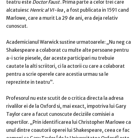
teatru este
Doctor Faust
.
Prima parte a celor trei care
alcatuiesc
Henric al VI-lea
, a fost publicata in 1591 cand
Marlowe, care a murit
La 29 de ani, era deja relativ
cunoscut.
Academicianul Warwick sustine urmatoarele: „Nu neg ca
Shakespeare a colaborat cu multe alte persoane pentru
a-i scrie piesele, dar aceste participari nu trebuie
cautate la alti scriitori, ci la actorii cu care a colaborat
pentru a scrie operele care acestia urmau sa le
reprezinte in teatru”.
Profesorul nu este scutit de o critica directa la adresa
rivalilor ei de la Oxford si, mai exact, impotriva lui Gary
Taylor care a facut cunoscute deciziile comisiei
a
expertilor.
„Prin identificarea lui Christopher Marlowe ca
unul dintre coautorii operei lui Shakespeare, ceea ce fac