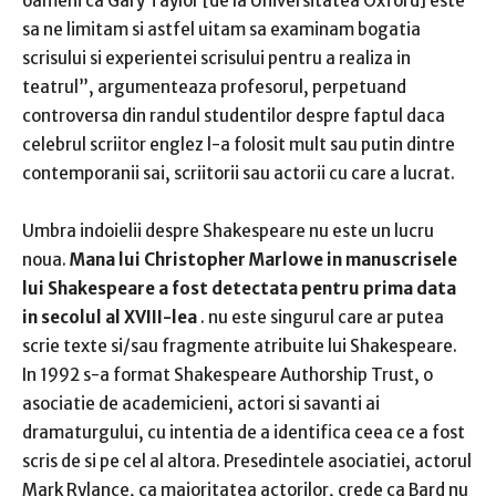
oameni ca Gary Taylor [de la Universitatea Oxford] este
sa ne limitam si astfel uitam sa examinam bogatia
scrisului si experientei scrisului pentru a realiza in
teatrul”, argumenteaza profesorul, perpetuand
controversa din randul studentilor despre faptul daca
celebrul scriitor englez l-a folosit
mult sau putin dintre
contemporanii sai, scriitorii sau actorii cu care a lucrat.
Umbra indoielii despre Shakespeare nu este un lucru
noua
.
Mana lui Christopher Marlowe in manuscrisele
lui Shakespeare a fost detectata
pentru prima data
in secolul al XVIII-lea
.
nu este singurul care ar putea
scrie texte si/sau fragmente atribuite lui Shakespeare.
In 1992 s-a format
Shakespeare Authorship Trust, o
asociatie de academicieni, actori si savanti ai
dramaturgului, cu intentia de a identifica ceea ce a fost
scris de si pe cel al altora.
Presedintele asociatiei, actorul
Mark Rylance, ca majoritatea actorilor, crede ca Bard nu