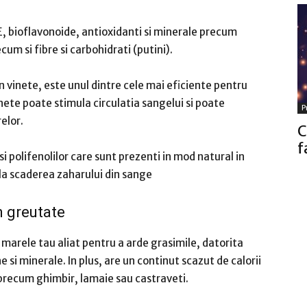
E, bioflavonoide, antioxidanti si minerale precum
cum si fibre si carbohidrati (putini).
n vinete, este unul dintre cele mai eficiente pentru
nete poate stimula circulatia sangelui si poate
P
elor.
C
f
si polifenolilor care sunt prezenti in mod natural in
 la scaderea zaharului din sange
n greutate
i marele tau aliat pentru a arde grasimile, datorita
ne si minerale.
In plus, are un continut scazut de calorii
 precum ghimbir, lamaie sau castraveti.