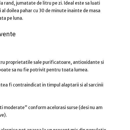
 rand, jumatate de litru pe zi.
Ideal este sa luati
i al doilea pahar cu 30 de minute inainte de masa
ata pe luna.
cvente
u proprietatile sale purificatoare, antioxidante si
oate sa nu fie potrivit pentru toata lumea.
ea fi contraindicat in timpul alaptarii si al sarcinii
ati moderate” conform acelorasi surse (desi nu am
ve).