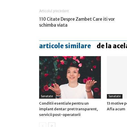
Articolul precedent
110 Citate Despre Zambet Care iti vor
schimba viata
articole similare
de la acel
Sanatate
Sanatate
Conditii esentiale pentru un
13 motive p
implant dentar: pret transparent,
Afla acum
servicii post-operatorii