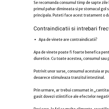
Se recomanda consumul timp de sapte zile la
primul pahar dimineata si pe stomacul gol s
principala.
Puteti face acest tratament o d
Contraindicatii si intrebari fre
Apa de vinete are contraindicatii?
Apa de vinete poate fi foarte benefica pentr
diuretice.
Cu toate acestea, consumul sau p
Potrivit unor surse
, consumul acestuia ar put
deoarece stimuleaza tranzitul intestinal.
Prin urmare, ar trebui consumat in „cantit
gasit dovezi stiintifice ale efectelor negati