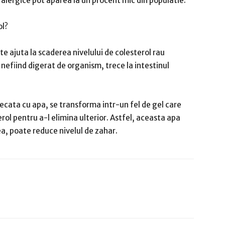
e alergice pot aparea la un procent mic din populatie.
ol?
e ajuta la scaderea nivelului de colesterol rau
 nefiind digerat de organism, trece la intestinul
ecata cu apa, se transforma intr-un fel de gel care
rol pentru a-l elimina ulterior.
Astfel, aceasta apa
ea, poate reduce nivelul de zahar.