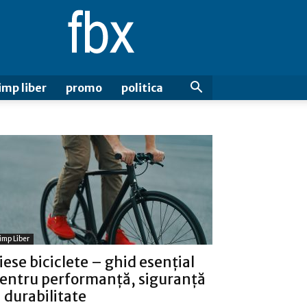
Fbx
imp liber
promo
politica
imp Liber
iese biciclete – ghid esențial
entru performanță, siguranță
i durabilitate