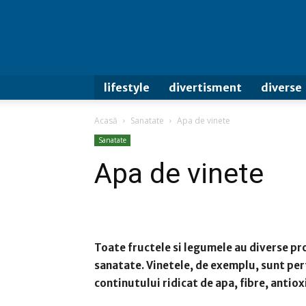
lifestyle
divertisment
diverse
Acasă
Sanatate
Apa de vinete
Sanatate
Apa de vinete
Toate fructele si legumele au diverse pro
sanatate.
Vinetele, de exemplu, sunt per
continutului ridicat de apa, fibre, antiox