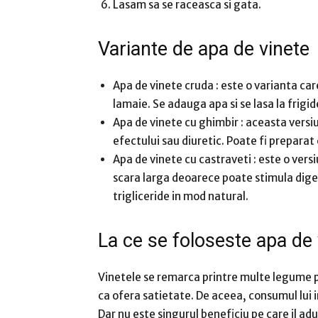
Lasam sa se raceasca si gata.
Variante de apa de vinete
Apa de vinete cruda
: este o varianta ca
lamaie.
Se adauga apa si se lasa la frigid
Apa de vinete cu ghimbir
: aceasta versi
efectului sau diuretic.
Poate fi preparat
Apa de vinete cu castraveti
: este o vers
scara larga deoarece poate stimula diges
trigliceride in mod natural.
La ce se foloseste apa de
Vinetele se remarca printre multe legume pe
ca ofera satietate.
De aceea, consumul lui i
Dar nu este singurul beneficiu pe care il ad