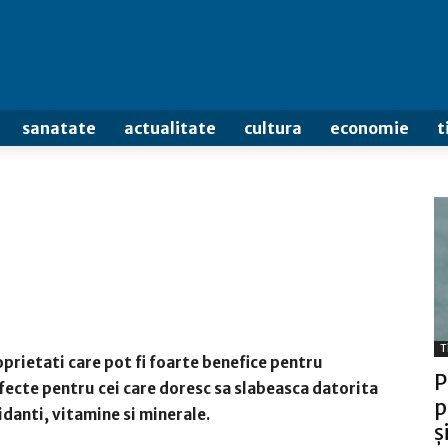
sanatate
actualitate
cultura
economie
t
T
prietati care pot fi foarte benefice pentru
P
fecte pentru cei care doresc sa slabeasca datorita
p
idanti, vitamine si minerale.
ș