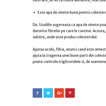
Desi rare, la fel ca multe alimente, reactiil
Este apa de vinete buna pentru colester
Da. Studiile sugereaza ca apa de vinete poat
datorita fibrelor pe care le contine.
Acesta,
subtire, unde este produs colesterolul.
Ajunsa acolo, fibra, atunci cand este amest
ajuta la tragerea unei bune parti din coleste
poate controla trigliceridele si, de asemen