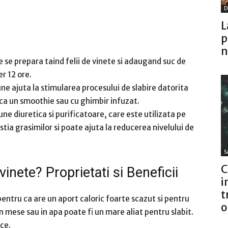
D
L
p
n
re se prepara taind felii de vinete si adaugand suc de
er 12 ore.
une ajuta la stimularea procesului de slabire datorita
 ca un smoothie sau cu ghimbir infuzat.
iune diuretica si purificatoare, care este utilizata pe
tia grasimilor si poate ajuta la reducerea nivelului de
S
C
 vinete?
Proprietati si Beneficii
i
t
ntru ca are un aport caloric foarte scazut si pentru
o
n mese sau in apa poate fi un mare aliat pentru slabit.
uce.