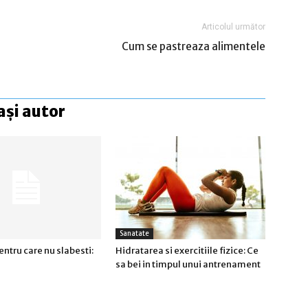
Articolul următor
Cum se pastreaza alimentele
ași autor
Sanatate
entru care nu slabesti:
Hidratarea si exercitiile fizice: Ce
sa bei in timpul unui antrenament