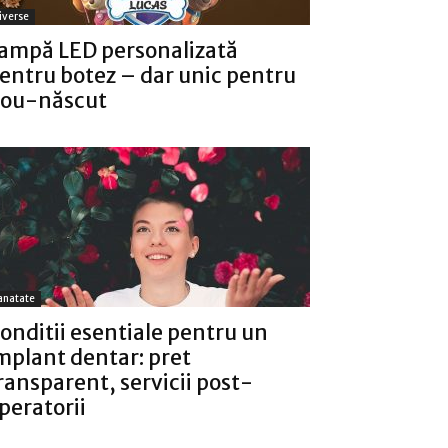
iverse
ampă LED personalizată
entru botez – dar unic pentru
ou-născut
anatate
onditii esentiale pentru un
mplant dentar: pret
ransparent, servicii post-
peratorii