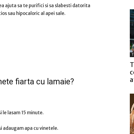
 ajuta sa te purifici si sa slabesti datorita
ios sau hipocaloric al apei sale.
T
T
c
a
ete fiarta cu lamaie?
 le lasam 15 minute.
si adaugam apa cu vinetele.