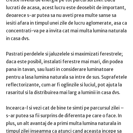
lucrati de acasa, acest lucru este deosebit de important,
deoarece s-ar putea sa nu aveti prea multe sanse sa
iesiti afara in timpul unei zile de lucru aglomerate, asa ca
concentrati-va pe a invita cat mai multa lumina naturala
in casa dvs.
Pastrati perdelele si jaluzelele si maximizati ferestrele;
daca este posibil, instalati ferestre mai mari, din podea
pana in tavan, sau luati in considerare luminatoare
pentru a lasa lumina naturala sa intre de sus. Suprafetele
reflectorizante, cum ar fi oglinzile si luciul, pot ajuta la
rasaritul si la distribuirea mai larg a luminii in casa dvs.
Incearca-l si vezi cat de bine te simti pe parcursul zilei –
s-ar putea sa fii surprins de diferenta pe care o face. In
plus, un alt avantaj de a primi multa lumina naturala in
timpul zilei inseamna ca atunci cand aceasta incepe sa