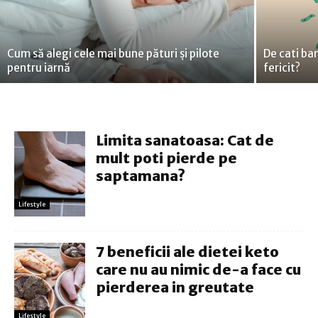
Cum să alegi cele mai bune pături și pilote
De cati ban
pentru iarnă
fericit?
Limita sanatoasa: Cat de
mult poti pierde pe
saptamana?
Lifestyle
7 beneficii ale dietei keto
care nu au nimic de-a face cu
pierderea in greutate
Lifestyle